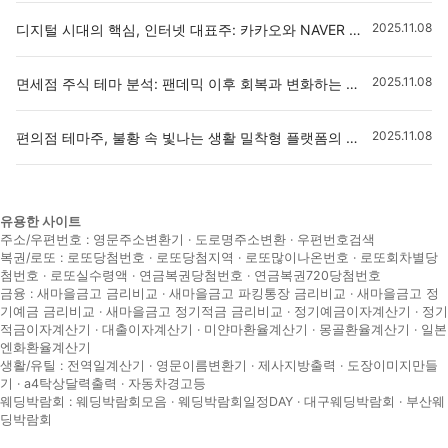
2025.11.08
디지털 시대의 핵심, 인터넷 대표주: 카카오와 NAVER 투자 심층 분석
2025.11.08
면세점 주식 테마 분석: 팬데믹 이후 회복과 변화하는 시장, 투자 전략은?
2025.11.08
편의점 테마주, 불황 속 빛나는 생활 밀착형 플랫폼의 진화와 투자 전략
유용한 사이트
주소/우편번호 :
영문주소변환기
·
도로명주소변환
·
우편번호검색
복권/로또 :
로또당첨번호
·
로또당첨지역
·
로또많이나온번호
·
로또회차별당
첨번호
·
로또실수령액
·
연금복권당첨번호
·
연금복권720당첨번호
금융 :
새마을금고 금리비교
·
새마을금고 파킹통장 금리비교
·
새마을금고 정
기예금 금리비교
·
새마을금고 정기적금 금리비교
·
정기예금이자계산기
·
정기
적금이자계산기
·
대출이자계산기
·
미얀마환율계산기
·
몽골환율계산기
·
일본
엔화환율계산기
생활/유틸 :
전역일계산기
·
영문이름변환기
·
제사지방출력
·
도장이미지만들
기
·
a4탁상달력출력
·
자동차경고등
웨딩박람회 :
웨딩박람회모음
·
웨딩박람회일정DAY
·
대구웨딩박람회
·
부산웨
딩박람회