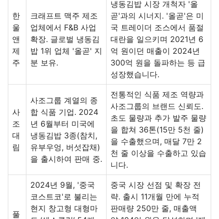
냉동김밥 시장 개척자 '올
한
크래프트 맥주 제조
곧'과의 시너지. '올곧'은 미
울
업체에서 F&B 사업
국 트레이더 조스에서 품절
앤
확장. 글로벌 냉동김
대란을 일으키며 2021년 6
제
밥 1위 업체 '올곧' 지
억 원이던 매출이 2024년
주
분 보유.
300억 원을 돌파하는 등 급
성장했습니다.
전통적인 식품 제조 역량과
사조그룹 계열의 종
사조그룹의 브랜드 신뢰도.
사
합 식품 기업. 2024
초도 물량과 추가 발주 물량
조
년 6월부터 미국에
을 합쳐 36톤(15만 5천 줄)
대
냉동김밥 3종(참치,
을 수출했으며, 매달 7만 2
림
유부우엉, 버섯잡채)
천 줄 이상을 수출하고 있습
을 출시하여 판매 중.
니다.
2024년 9월, '중국
중국 시장 선점 및 확장 전
코스트코'로 불리는
략. 출시 11개월 만에 누적
현지 창고형 대형마
판매량 250만 줄, 매출액
풀