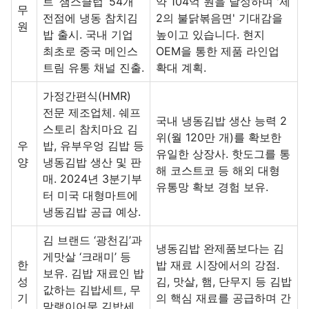
트 ‘샘스클럽’ 54개
약 104억 원을 달성하며 '제
무
전점에 냉동 참치김
2의 불닭볶음면' 기대감을
원
밥 출시. 국내 기업
높이고 있습니다. 현지
최초로 중국 메인스
OEM을 통한 제품 라인업
트림 유통 채널 진출.
확대 계획.
가정간편식(HMR)
전문 제조업체. 쉐프
국내 냉동김밥 생산 능력 2
스토리 참치마요 김
위(월 120만 개)를 확보한
우
밥, 유부우엉 김밥 등
유일한 상장사. 핫도그를 통
양
냉동김밥 생산 및 판
해 코스트코 등 해외 대형
매. 2024년 3분기부
유통망 확보 경험 보유.
터 미국 대형마트에
냉동김밥 공급 예상.
김 브랜드 ‘광천김’과
냉동김밥 완제품보다는 김
게맛살 ‘크래미’ 등
한
밥 재료 시장에서의 강점.
보유. 김밥 재료인 밥
성
김, 맛살, 햄, 단무지 등 김밥
값하는 김밥세트, 무
기
의 핵심 재료를 공급하며 간
말랭이어묵 김밥세