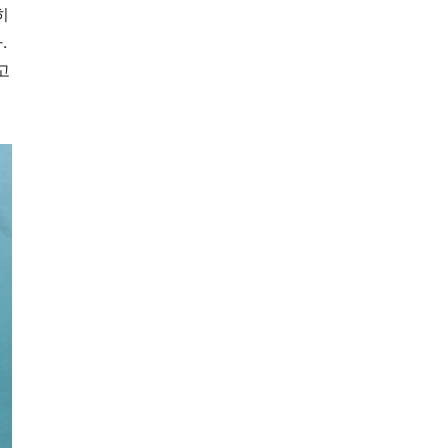
히
.
고