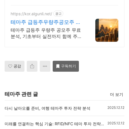
겨야 합니다. 금감원,법원장검사장,
법사위국회의원출신70여명전문가
협업가능
https://kor.algunli.net/
광고
테마주 급등주우량주공모주 추
종목전망, 분석자료 제공
테마주 급등주 우량주 공모주 무료
분석, 기초부터 실전까지 함께 주식
무료 교육 제공, 우량주 무료 정보
제공, 처음부터 실전까지 같이합니
다
공감
구독하기
테마주 관련 글
더 보기
2025.12.12
다시 날아오를 준비, 여행 테마주 투자 전략 분석
2025.12.12
미래를 연결하는 핵심 기술: RFID/NFC 테마 투자 전략과 유망 종목 분석