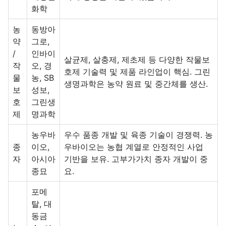
화학
농
동방아
약
그로,
/
인바이
살균제, 살충제, 제초제 등 다양한 작물보
작
오, 경
호제 기술력 및 제품 라인업이 핵심. 그린
물
농, SB
생명과학은 농약 원료 및 중간체를 생산.
보
성보,
호
그린생
제
명과학
농우바
우수 품종 개발 및 육종 기술이 경쟁력. 농
종
이오,
우바이오는 농협 계열로 안정적인 사업
자
아시아
기반을 보유. 고부가가치 종자 개발이 중
종묘
요.
포메
탈, 대
동금