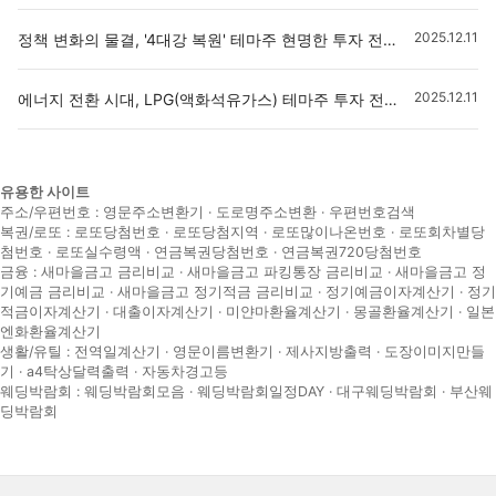
2025.12.11
정책 변화의 물결, '4대강 복원' 테마주 현명한 투자 전략은?
2025.12.11
에너지 전환 시대, LPG(액화석유가스) 테마주 투자 전략: 기회와 리스크 심층 분석
유용한 사이트
주소/우편번호 :
영문주소변환기
·
도로명주소변환
·
우편번호검색
복권/로또 :
로또당첨번호
·
로또당첨지역
·
로또많이나온번호
·
로또회차별당
첨번호
·
로또실수령액
·
연금복권당첨번호
·
연금복권720당첨번호
금융 :
새마을금고 금리비교
·
새마을금고 파킹통장 금리비교
·
새마을금고 정
기예금 금리비교
·
새마을금고 정기적금 금리비교
·
정기예금이자계산기
·
정기
적금이자계산기
·
대출이자계산기
·
미얀마환율계산기
·
몽골환율계산기
·
일본
엔화환율계산기
생활/유틸 :
전역일계산기
·
영문이름변환기
·
제사지방출력
·
도장이미지만들
기
·
a4탁상달력출력
·
자동차경고등
웨딩박람회 :
웨딩박람회모음
·
웨딩박람회일정DAY
·
대구웨딩박람회
·
부산웨
딩박람회