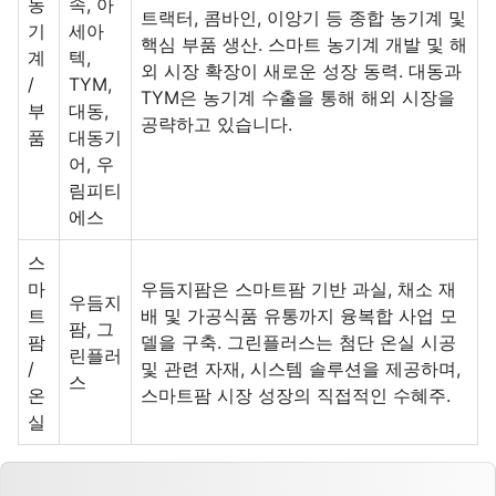
농
속, 아
트랙터, 콤바인, 이앙기 등 종합 농기계 및
기
세아
핵심 부품 생산. 스마트 농기계 개발 및 해
계
텍,
외 시장 확장이 새로운 성장 동력. 대동과
/
TYM,
TYM은 농기계 수출을 통해 해외 시장을
부
대동,
공략하고 있습니다.
품
대동기
어, 우
림피티
에스
스
마
우듬지팜은 스마트팜 기반 과실, 채소 재
우듬지
트
배 및 가공식품 유통까지 융복합 사업 모
팜, 그
팜
델을 구축. 그린플러스는 첨단 온실 시공
린플러
/
및 관련 자재, 시스템 솔루션을 제공하며,
스
온
스마트팜 시장 성장의 직접적인 수혜주.
실