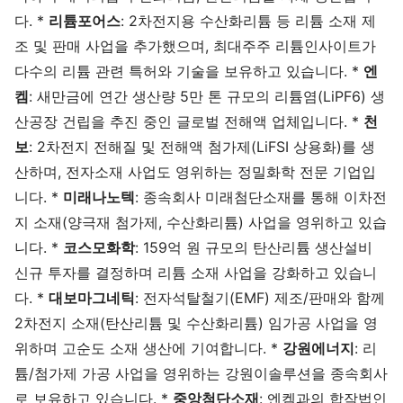
다. *
리튬포어스
: 2차전지용 수산화리튬 등 리튬 소재 제
조 및 판매 사업을 추가했으며, 최대주주 리튬인사이트가
다수의 리튬 관련 특허와 기술을 보유하고 있습니다. *
엔
켐
: 새만금에 연간 생산량 5만 톤 규모의 리튬염(LiPF6) 생
산공장 건립을 추진 중인 글로벌 전해액 업체입니다. *
천
보
: 2차전지 전해질 및 전해액 첨가제(LiFSI 상용화)를 생
산하며, 전자소재 사업도 영위하는 정밀화학 전문 기업입
니다. *
미래나노텍
: 종속회사 미래첨단소재를 통해 이차전
지 소재(양극재 첨가제, 수산화리튬) 사업을 영위하고 있습
니다. *
코스모화학
: 159억 원 규모의 탄산리튬 생산설비
신규 투자를 결정하며 리튬 소재 사업을 강화하고 있습니
다. *
대보마그네틱
: 전자석탈철기(EMF) 제조/판매와 함께
2차전지 소재(탄산리튬 및 수산화리튬) 임가공 사업을 영
위하며 고순도 소재 생산에 기여합니다. *
강원에너지
: 리
튬/첨가제 가공 사업을 영위하는 강원이솔루션을 종속회사
로 보유하고 있습니다. *
중앙첨단소재
: 엔켐과의 합작법인