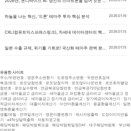
2026년, 온디바이스 AI: 당신의 스마트폰을 넘어 모든 기기로, 새로운 투자 기회를 찾아서
2026.01.16
하늘을 나는 혁신, '드론' 테마주 투자 핵심 분석
2026.01.15
CXL(컴퓨트익스프레스링크), 차세대 데이터센터의 핵심 동력인가? 투자 기회와 리스크 분석
2026.01.15
일본 수출 규제, 위기를 기회로! 국산화 테마주 완벽 분석과 투자 전략
유용한 사이트
주소/우편번호 :
영문주소변환기
·
도로명주소변환
·
우편번호검색
복권/로또 :
로또당첨번호
·
로또당첨지역
·
로또많이나온번호
·
로또회차별당
첨번호
·
로또실수령액
·
연금복권당첨번호
·
연금복권720당첨번호
금융 :
새마을금고 금리비교
·
새마을금고 파킹통장 금리비교
·
새마을금고 정
기예금 금리비교
·
새마을금고 정기적금 금리비교
·
정기예금이자계산기
·
정기
적금이자계산기
·
대출이자계산기
·
미얀마환율계산기
·
몽골환율계산기
·
일본
엔화환율계산기
생활/유틸 :
전역일계산기
·
영문이름변환기
·
제사지방출력
·
도장이미지만들
기
·
a4탁상달력출력
·
자동차경고등
웨딩박람회 :
웨딩박람회모음
·
웨딩박람회일정DAY
·
대구웨딩박람회
·
부산웨
딩박람회