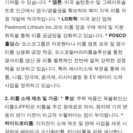
기여할 수 있습니다. *
앱튼
: 미국 솔턴호수 및 그레이트솔
트호 인근에서 염수/광물권을 확보하며 북미 지역 리튬 자
원 개발에 적극적입니다. *
LG화학
: 미국 광산 업체
Piedmont Lithium Inc.과의 리튬 정광 구매 계약 및 지분
취득을 통해 리튬 공급망을 강화하고 있습니다. *
POSCO
홀딩스
: 포스코그룹은 아르헨티나 리튬 염호 보유 및 염수
리튬 상용화 공장 착공, 포스코필바라리튬솔루션을 통한
광석리튬 생산 등 리튬 밸류체인 전반에 걸쳐 강력한 경쟁
력을 보유하고 있습니다. 특히 에너지소재 부문을 통해 리
튬, 니켈, 양극재, 음극재, 리사이클링 등 EV 배터리 소재
사업을 영위하고 있습니다.
2. 리튬 소재 제조 및 가공:
*
후성
: 주력 제품인 육불화인산
리튬(LiPF6)은 리튬을 주요 원재료로 하며, 원자재 가격 변
동의 판가 이전이 비교적 수월하다는 점이 부각됩니다. *
하이드로리튬
: 이차전지 소재 제조 및 판매 사업을 새로 시
작하여 배터리급 수산화리튬, 탄산리튬을 자체 생산합니