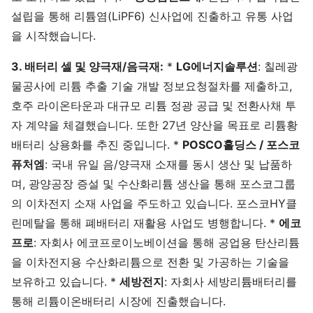
설립을 통해 리튬염(LiPF6) 신사업에 진출하고 유통 사업
을 시작했습니다.
3. 배터리 셀 및 양극재/음극재:
*
LG에너지솔루션
: 칠레광
물공사에 리튬 추출 기술 개발 정보요청절차를 제출하고,
호주 라이온타운과 대규모 리튬 정광 공급 및 전환사채 투
자 계약을 체결했습니다. 또한 27년 양산을 목표로 리튬황
배터리 상용화를 추진 중입니다. *
POSCO홀딩스 / 포스코
퓨처엠
: 국내 유일 음/양극재 소재를 동시 생산 및 납품하
며, 광양공장 증설 및 수산화리튬 생산을 통해 포스코그룹
의 이차전지 소재 사업을 주도하고 있습니다. 포스코HY클
린메탈을 통해 폐배터리 재활용 사업도 병행합니다. *
에코
프로
: 자회사 에코프로이노베이션을 통해 공업용 탄산리튬
을 이차전지용 수산화리튬으로 전환 및 가공하는 기술을
보유하고 있습니다. *
세방전지
: 자회사 세방리튬배터리를
통해 리튬이온배터리 시장에 진출했습니다.