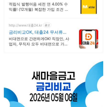
없이 누구나
적립식 발행어음 세전 연 4.00% 수
익률! (12개월) 복잡한 가입 조건 없
이 자유롭게 설정하는 만기 일자
(최대 1년)
http://www.대출24.kr
광고
금리비교OK, 대출24 무서류
No신용 대출가능!
비대면으로 간편하게OK! 직장인, 사
업자, 무직자 모두 비대면으로 가능
한 대출24