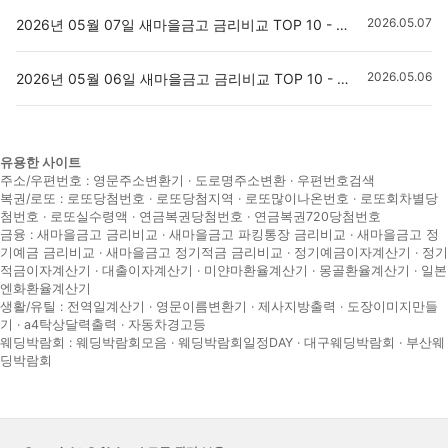
2026.05.07
2026년 05월 07일 새마을금고 금리비교 TOP 10 - 입출금통장 정기예금 정기적금 자유적금
2026.05.06
2026년 05월 06일 새마을금고 금리비교 TOP 10 - 입출금통장 정기예금 정기적금 자유적금
유용한 사이트
주소/우편번호 :
영문주소변환기
·
도로명주소변환
·
우편번호검색
복권/로또 :
로또당첨번호
·
로또당첨지역
·
로또많이나온번호
·
로또회차별당
첨번호
·
로또실수령액
·
연금복권당첨번호
·
연금복권720당첨번호
금융 :
새마을금고 금리비교
·
새마을금고 파킹통장 금리비교
·
새마을금고 정
기예금 금리비교
·
새마을금고 정기적금 금리비교
·
정기예금이자계산기
·
정기
적금이자계산기
·
대출이자계산기
·
미얀마환율계산기
·
몽골환율계산기
·
일본
엔화환율계산기
생활/유틸 :
전역일계산기
·
영문이름변환기
·
제사지방출력
·
도장이미지만들
기
·
a4탁상달력출력
·
자동차경고등
웨딩박람회 :
웨딩박람회모음
·
웨딩박람회일정DAY
·
대구웨딩박람회
·
부산웨
딩박람회